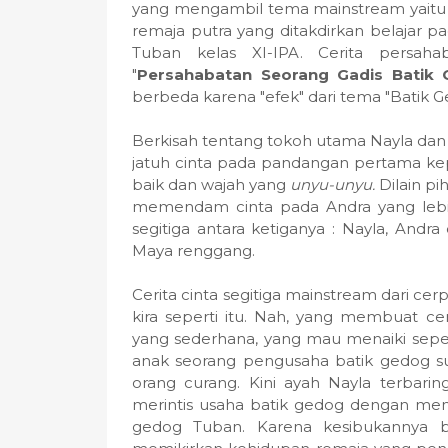
yang mengambil tema mainstream yaitu 
remaja putra yang ditakdirkan belajar 
Tuban kelas XI-IPA. Cerita persa
"
Persahabatan Seorang Gadis Batik
berbeda karena "efek" dari tema "Batik G
Berkisah tentang tokoh utama Nayla dan 
jatuh cinta pada pandangan pertama k
baik dan wajah yang
unyu-unyu.
Dilain p
memendam cinta pada Andra yang lebih
segitiga antara ketiganya : Nayla, An
Maya renggang.
Cerita cinta segitiga mainstream dari ce
kira seperti itu. Nah, yang membuat ce
yang sederhana, yang mau menaiki sepe
anak seorang pengusaha batik gedog s
orang curang. Kini ayah Nayla terbari
merintis usaha batik gedog dengan men
gedog Tuban. Karena kesibukannya b