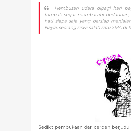
Hembusan udara dipagi hari beg
tampak segar membasahi dedaunan,
hati siapa saja yang bersiap menjalank
Nayla, seorang siswi salah satu SMA di 
Sedikit pembukaan dari cerpen berjudul a