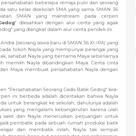
persahabatan beberapa remaja putri dan seorang
pada satu kelas disekolah SMA yang sama. SMAN 36
habatan SMAN yang mainstream pada cerpen
 Gedog
" dikisahkan dengan alur cerita yang agak
edog" yang diangkat dalam alur cerita pendek ini.
Andra (seorang siswa baru di SMAN 36 XI-IPA) yang
epada tokoh Nayla yang mempunyai perangai yang
ihak, sahabat Nayla yang bernama Maya sebenarnya
 memilih Nayla dibandingkan Maya. Cerita cinta
dra dan Maya membuat persahabatan Nayla dengan
rpen "Persahabatan Seorang Gadis Batik Gedog" kira-
rpen ini berbeda adalah diceritakan bahwa Nayla
da untuk berangkat ke sekolah, dahulunya adalah
ukses yang mengalami kebangkrutan karena ulah
ng sakit dan Nayla meneruskan perjuangan untuk
jadi pembatik pada sebuah rumah produksi batik
elajar dan membatik inilah, Nayla tak sempat