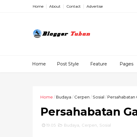
Home
About
Contact
Advertise
Home
Post Style
Feature
Pages
Home
/
Budaya
/
Cerpen
/
Sosial
/
Persahabatan 
Persahabatan Ga
19.05
Budaya
,
Cerpen
,
Sosial