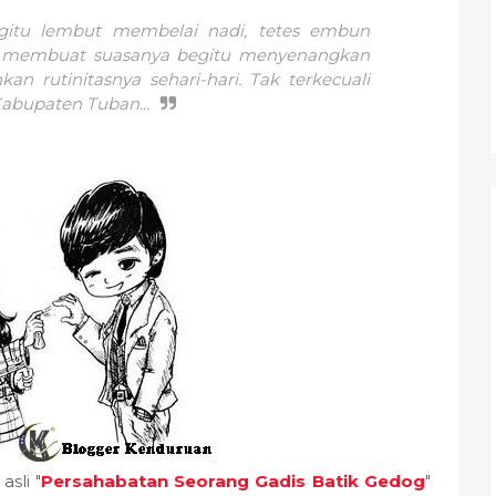
itu lembut membelai nadi, tetes embun
 membuat suasanya begitu menyenangkan
an rutinitasnya sehari-hari. Tak terkecuali
Kabupaten Tuban...
sli "
Persahabatan Seorang Gadis Batik Gedog
"