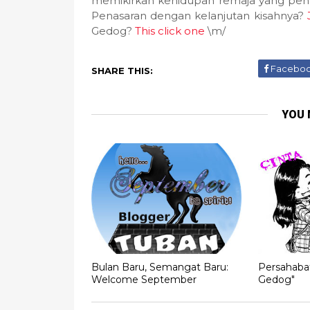
memikirkan kehidupan remaja yang pe
Penasaran dengan kelanjutan kisahnya?
Gedog?
This click one
\m/
Facebo
SHARE THIS:
YOU 
Bulan Baru, Semangat Baru:
Persahabat
Welcome September
Gedog"